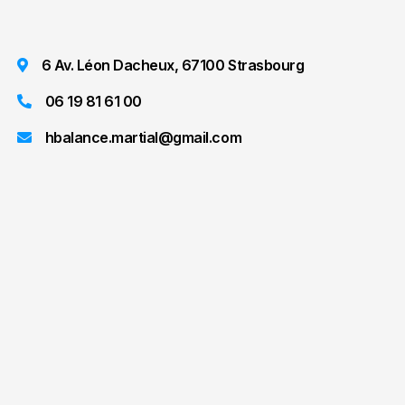
6 Av. Léon Dacheux, 67100 Strasbourg

06 19 81 61 00

hbalance.martial@gmail.com
