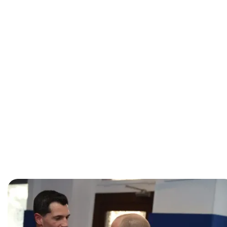
Format
: Cours hebdomadaires en présentiel
Lieu
: H Balance, 6 avenue Léon Dacheux –
Strasbourg, Neudorf
Horaires
:
Lundis, mardis et jeudis, 19h–
20h
Groupe réduits
: 14 élèves par cours
Progression par niveaux et grades
Stages
tout au long de l'année
Pack familial
: - 15% dès le 2e abonnement
Parrainage
:
uniforme offert
au filleul,
1
mois offert
au parrain